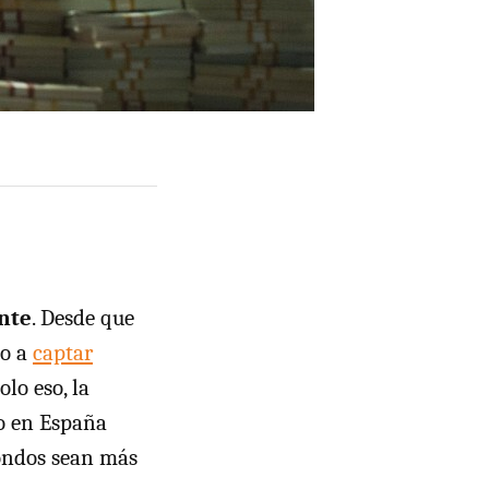
nte
. Desde que
do a
captar
lo eso, la
lo en España
fondos sean más