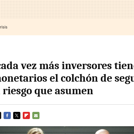
risis
cada vez más inversores tie
onetarios el colchón de seg
el riesgo que asumen
FACEBOOK
TWITTER
FLIPBOARD
E-
MAIL