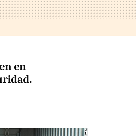
nen en
uridad.