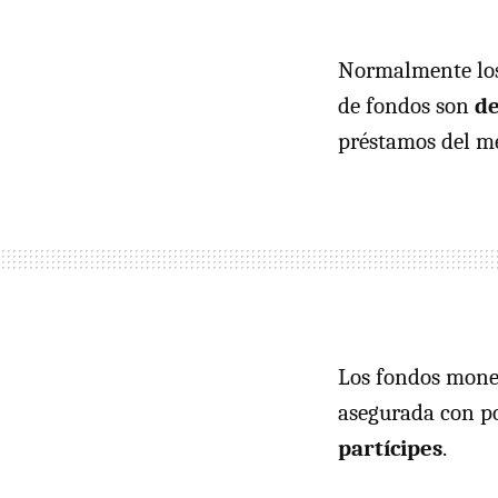
Normalmente los 
de fondos son
de
préstamos del m
Los fondos monet
asegurada con po
partícipes
.