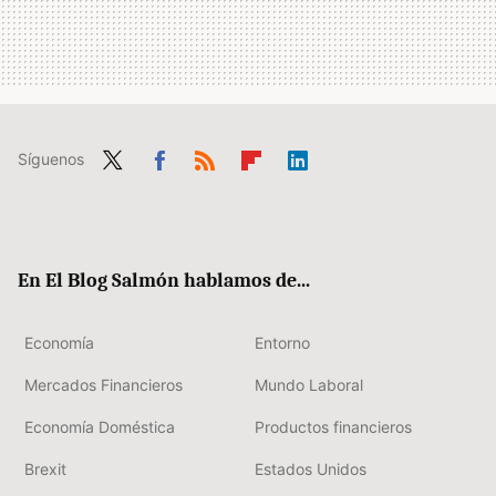
Síguenos
Twit
Fac
RSS
Flip
Link
ter
ebo
boa
edIn
ok
rd
En El Blog Salmón hablamos de...
Economía
Entorno
Mercados Financieros
Mundo Laboral
Economía Doméstica
Productos financieros
Brexit
Estados Unidos