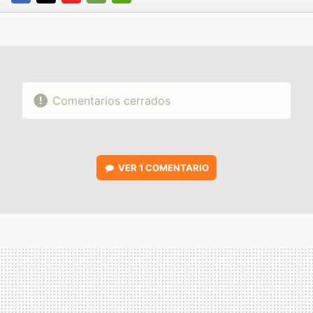
FACEBOOK
TWITTER
FLIPBOARD
E-
WHATSAPP
MAIL
Comentarios cerrados
VER
1 COMENTARIO