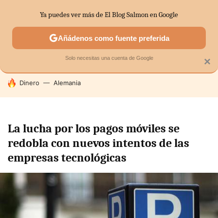
Ya puedes ver más de El Blog Salmon en Google
SECTORES
ECONOMÍA DOMÉSTICA
MERCADOS FINANC
Añádenos como fuente preferida
Solo necesitas una cuenta de Google
×
HOY SE HABLA DE
Dinero
Alemania
La lucha por los pagos móviles se
redobla con nuevos intentos de las
empresas tecnológicas