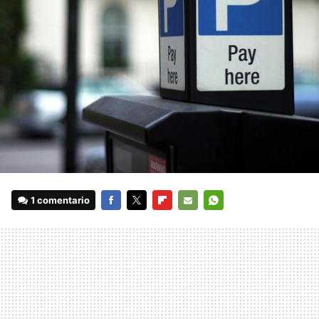
1 comentario
FACEBOOK
TWITTER
FLIPBOARD
E-
WHATSAPP
MAIL