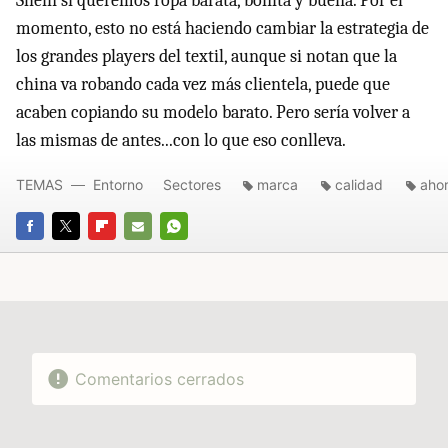
Shein si queremos ropa barata, bonita y buena. Por el
momento, esto no está haciendo cambiar la estrategia de
los grandes players del textil, aunque si notan que la
china va robando cada vez más clientela, puede que
acaben copiando su modelo barato. Pero sería volver a
las mismas de antes...con lo que eso conlleva.
TEMAS
Entorno
Sectores
marca
calidad
ahor
FACEBOOK
TWITTER
FLIPBOARD
E-
WHATSAPP
MAIL
Comentarios cerrados