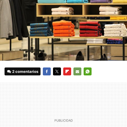
2 comentarios
FACEBOOK
TWITTER
FLIPBOARD
E-
WHATSAPP
MAIL