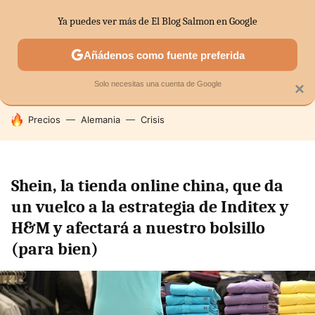
Ya puedes ver más de El Blog Salmon en Google
SECTORES
ECONOMÍA DOMÉSTICA
MERCADOS FINANC
Añádenos como fuente preferida
Solo necesitas una cuenta de Google
×
HOY SE HABLA DE
Precios
Alemania
Crisis
Shein, la tienda online china, que da
un vuelco a la estrategia de Inditex y
H&M y afectará a nuestro bolsillo
(para bien)