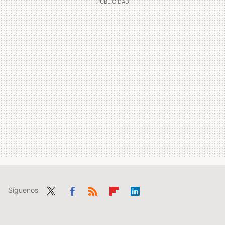
Síguenos
Twit
Fac
RSS
Flip
Link
ter
ebo
boa
edIn