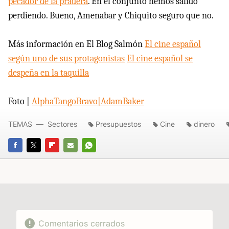
pecador de la pradera
. En el conjunto hemos salido
perdiendo. Bueno, Amenabar y Chiquito seguro que no.
Más información en El Blog Salmón
El cine español
según uno de sus protagonistas
El cine español se
despeña en la taquilla
Foto |
AlphaTangoBravo|AdamBaker
TEMAS
Sectores
Presupuestos
Cine
dinero
FACEBOOK
TWITTER
FLIPBOARD
E-
WHATSAPP
MAIL
Comentarios cerrados