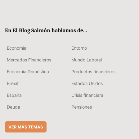
Twit
Fac
RSS
Flip
Link
ter
ebo
boa
edIn
ok
rd
En El Blog Salmón hablamos de...
Economía
Entorno
Mercados Financieros
Mundo Laboral
Economía Doméstica
Productos financieros
Brexit
Estados Unidos
España
Crisis financiera
Deuda
Pensiones
VER MÁS TEMAS