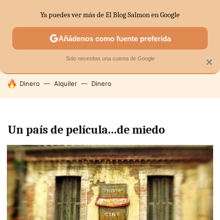
Ya puedes ver más de El Blog Salmon en Google
SECTORES
ECONOMÍA DOMÉSTICA
MERCADOS FINANC
Añádenos como fuente preferida
Solo necesitas una cuenta de Google
×
HOY SE HABLA DE
Dinero
Alquiler
Dinero
Un país de película...de miedo