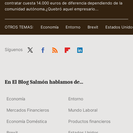
contratar cuesta 14.000 euros de diferencia dependiendo de la
comunidad autónoma.¿Quebró aquel empresario...
OTROS TEMAS:
Economía
Entorno
Brexit
Estados Unido
Síguenos
Twit
Fac
RSS
Flip
Link
ter
ebo
boa
edIn
ok
rd
En El Blog Salmón hablamos de...
Economía
Entorno
Mercados Financieros
Mundo Laboral
Economía Doméstica
Productos financieros
Brexit
Estados Unidos