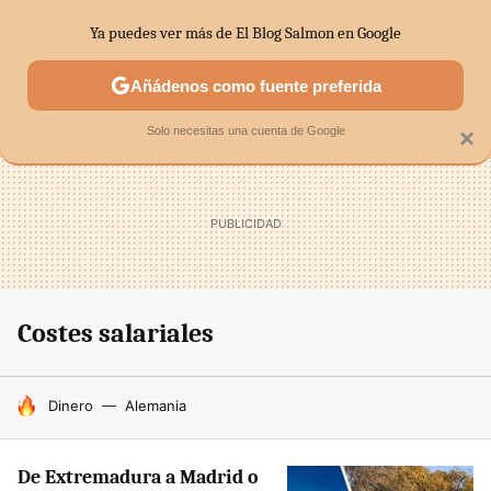
Ya puedes ver más de El Blog Salmon en Google
MENÚ
NUEVO
Añádenos como fuente preferida
SECTORES
ECONOMÍA DOMÉSTICA
MERCADOS FINANC
Solo necesitas una cuenta de Google
×
Costes salariales
HOY SE HABLA DE
Dinero
Alemania
De Extremadura a Madrid o