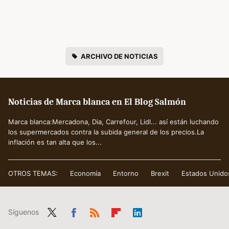
ARCHIVO DE NOTICIAS
Noticias de Marca blanca en El Blog Salmón
Marca blanca:Mercadona, Dia, Carrefour, Lidl... así están luchando
los supermercados contra la subida general de los precios.La
inflación es tan alta que los...
OTROS TEMAS:
Economía
Entorno
Brexit
Estados Unido
Síguenos
Twit
Fac
RSS
Flip
Link