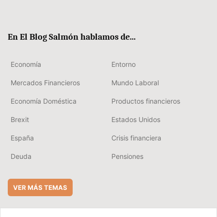
ter
ebo
boa
edIn
ok
rd
En El Blog Salmón hablamos de...
Economía
Entorno
Mercados Financieros
Mundo Laboral
Economía Doméstica
Productos financieros
Brexit
Estados Unidos
España
Crisis financiera
Deuda
Pensiones
VER MÁS TEMAS