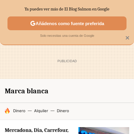
Ya puedes ver más de El Blog Salmon en Google
SECTORES
ECONOMÍA DOMÉSTICA
MERCADOS FINANC
Añádenos como fuente preferida
Solo necesitas una cuenta de Google
×
Marca blanca
HOY SE HABLA DE
Dinero
Alquiler
Dinero
Mercadona, Dia, Carrefour,