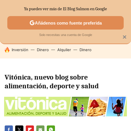
Ya puedes ver más de El Blog Salmon en Google
SECTORES
ECONOMÍA DOMÉSTICA
MERCADOS FINANC
Añádenos como fuente preferida
Solo necesitas una cuenta de Google
×
HOY SE HABLA DE
Inversión
Dinero
Alquiler
Dinero
Vitónica, nuevo blog sobre
alimentación, deporte y salud