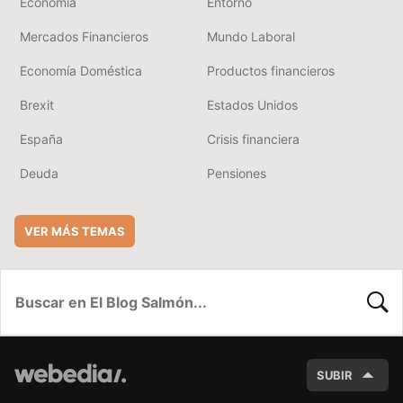
Economía
Entorno
Mercados Financieros
Mundo Laboral
Economía Doméstica
Productos financieros
Brexit
Estados Unidos
España
Crisis financiera
Deuda
Pensiones
VER MÁS TEMAS
BUSC
SUBIR