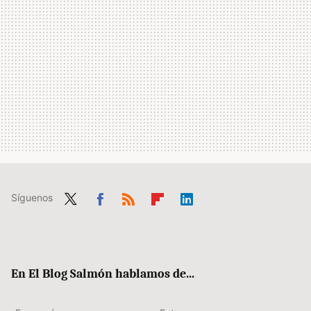
Síguenos
Twit
Fac
RSS
Flip
Link
ter
ebo
boa
edIn
ok
rd
En El Blog Salmón hablamos de...