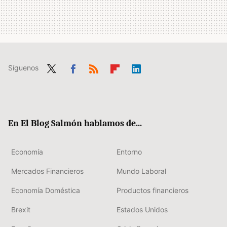
Síguenos
Twit
Fac
RSS
Flip
Link
ter
ebo
boa
edIn
ok
rd
En El Blog Salmón hablamos de...
Economía
Entorno
Mercados Financieros
Mundo Laboral
Economía Doméstica
Productos financieros
Brexit
Estados Unidos