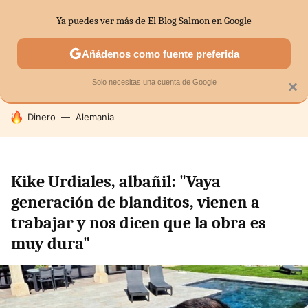
Ya puedes ver más de El Blog Salmon en Google
SECTORES
ECONOMÍA DOMÉSTICA
MERCADOS FINANC
Añádenos como fuente preferida
Solo necesitas una cuenta de Google
×
HOY SE HABLA DE
Dinero
Alemania
Kike Urdiales, albañil: "Vaya
generación de blanditos, vienen a
trabajar y nos dicen que la obra es
muy dura"