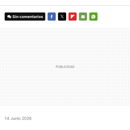
Sin comentarios
FACEBOOK
TWITTER
FLIPBOARD
E-
WHATSAPP
MAIL
14 Junio 2026