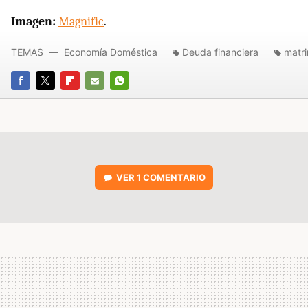
Imagen:
Magnific
.
TEMAS
Economía Doméstica
Deuda financiera
matr
FACEBOOK
TWITTER
FLIPBOARD
E-
WHATSAPP
MAIL
VER
1 COMENTARIO