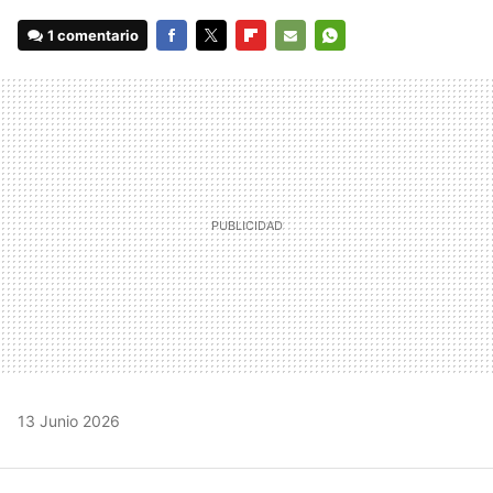
1 comentario
FACEBOOK
TWITTER
FLIPBOARD
E-
WHATSAPP
MAIL
13 Junio 2026