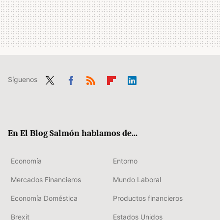
Síguenos
Twit
Fac
RSS
Flip
Link
ter
ebo
boa
edIn
ok
rd
En El Blog Salmón hablamos de...
Economía
Entorno
Mercados Financieros
Mundo Laboral
Economía Doméstica
Productos financieros
Brexit
Estados Unidos