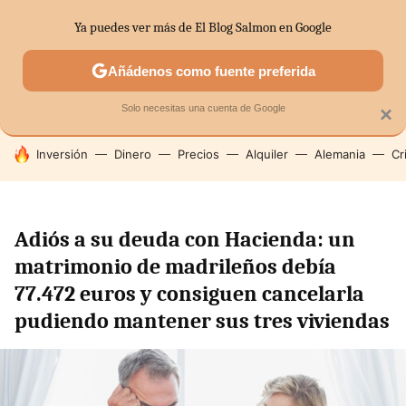
Ya puedes ver más de El Blog Salmon en Google
SECTORES
ECONOMÍA DOMÉSTICA
MERCADOS FINANC
Añádenos como fuente preferida
Solo necesitas una cuenta de Google
×
HOY SE HABLA DE
Inversión
Dinero
Precios
Alquiler
Alemania
Cr
Adiós a su deuda con Hacienda: un
matrimonio de madrileños debía
77.472 euros y consiguen cancelarla
pudiendo mantener sus tres viviendas