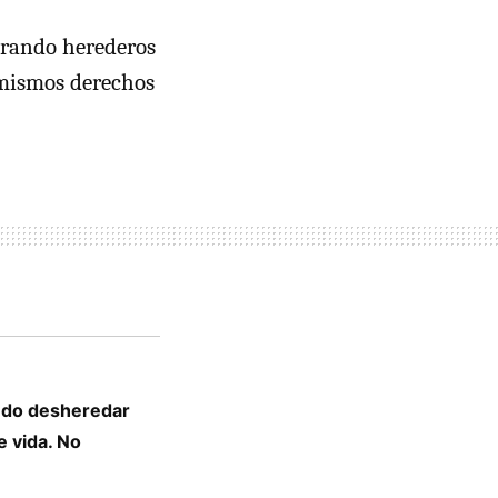
brando herederos
s mismos derechos
ndo desheredar
e vida. No