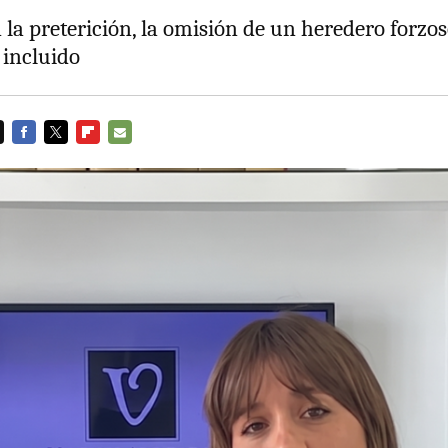
n la preterición, la omisión de un heredero forzo
 incluido
FACEBOOK
TWITTER
FLIPBOARD
E-
MAIL