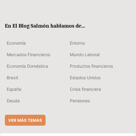
Twit
Fac
RSS
Flip
Link
ter
ebo
boa
edIn
ok
rd
En El Blog Salmón hablamos de...
Economía
Entorno
Mercados Financieros
Mundo Laboral
Economía Doméstica
Productos financieros
Brexit
Estados Unidos
España
Crisis financiera
Deuda
Pensiones
VER MÁS TEMAS