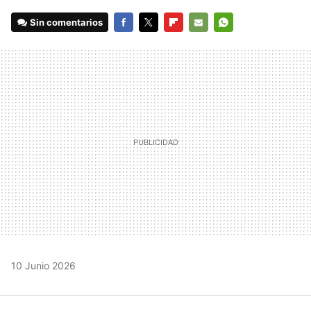
Sin comentarios
FACEBOOK
TWITTER
FLIPBOARD
E-
WHATSAPP
MAIL
10 Junio 2026