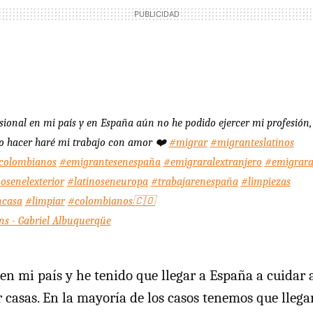
esional en mi país y en España aún no he podido ejercer mi profesión
o hacer haré mi trabajo con amor ❤️
#migrar
#migranteslatinos
colombianos
#emigrantesenespaña
#emigraralextranjero
#emigrar
senelexterior
#latinoseneuropa
#trabajarenespaña
#limpiezas
ncasa
#limpiar
#colombianos🇨🇴
ns - Gabriel Albuquerqüe
 en mi país y he tenido que llegar a España a cuidar 
r casas. En la mayoría de los casos tenemos que llega