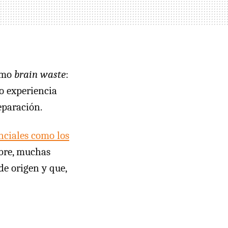
como
brain waste
:
o experiencia
eparación.
nciales como los
ubre, muchas
de origen y que,