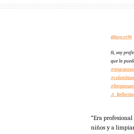
@lore.cv94
Si, soy prof
que lo pued
#migrantes
#colombiano
#limpiezae
♬ Reflectio
“Era profesional
niños y a limpia