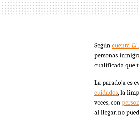
Según
cuenta
El
personas inmigra
cualificada que 
La paradoja es e
cuidados
, la li
veces, con
person
al llegar, no pued