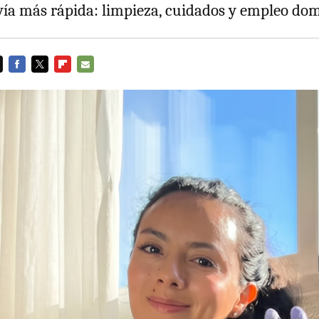
vía más rápida: limpieza, cuidados y empleo dom
FACEBOOK
TWITTER
FLIPBOARD
E-
MAIL