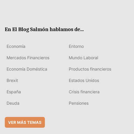
Twit
Fac
RSS
Flip
Link
ter
ebo
boa
edIn
ok
rd
En El Blog Salmón hablamos de...
Economía
Entorno
Mercados Financieros
Mundo Laboral
Economía Doméstica
Productos financieros
Brexit
Estados Unidos
España
Crisis financiera
Deuda
Pensiones
VER MÁS TEMAS