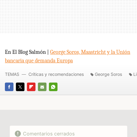
En El Blog Salmón |
George Soros, Maastricht y la Unión
bancaria que demanda Europa
TEMAS
Críticas y recomendaciones
George Soros
L
FACEBOOK
TWITTER
FLIPBOARD
E-
WHATSAPP
MAIL
Comentarios cerrados