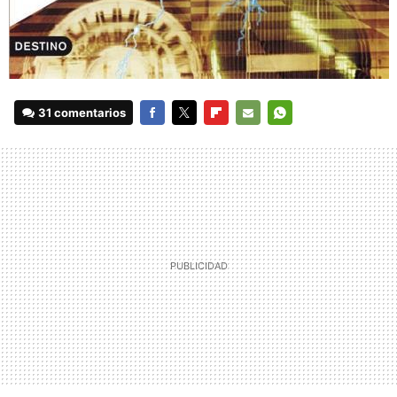
31 comentarios
FACEBOOK
TWITTER
FLIPBOARD
E-
WHATSAPP
MAIL