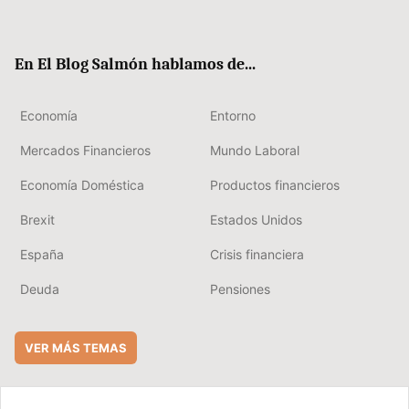
ter
ebo
boa
edIn
ok
rd
En El Blog Salmón hablamos de...
Economía
Entorno
Mercados Financieros
Mundo Laboral
Economía Doméstica
Productos financieros
Brexit
Estados Unidos
España
Crisis financiera
Deuda
Pensiones
VER MÁS TEMAS