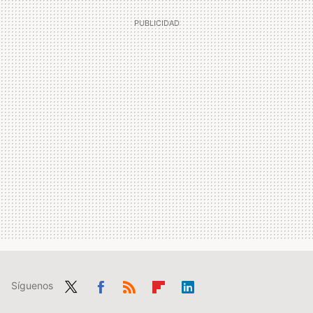
Síguenos
Twit
Fac
RSS
Flip
Link