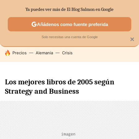
Ya puedes ver más de El Blog Salmon en Google
SECTORES
ECONOMÍA DOMÉSTICA
MERCADOS FINANC
Añádenos como fuente preferida
Solo necesitas una cuenta de Google
×
HOY SE HABLA DE
Precios
Alemania
Crisis
Los mejores libros de 2005 según
Strategy and Business