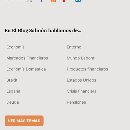
Twit
Fac
RSS
Flip
Link
ter
ebo
boa
edIn
ok
rd
En El Blog Salmón hablamos de...
Economía
Entorno
Mercados Financieros
Mundo Laboral
Economía Doméstica
Productos financieros
Brexit
Estados Unidos
España
Crisis financiera
Deuda
Pensiones
VER MÁS TEMAS