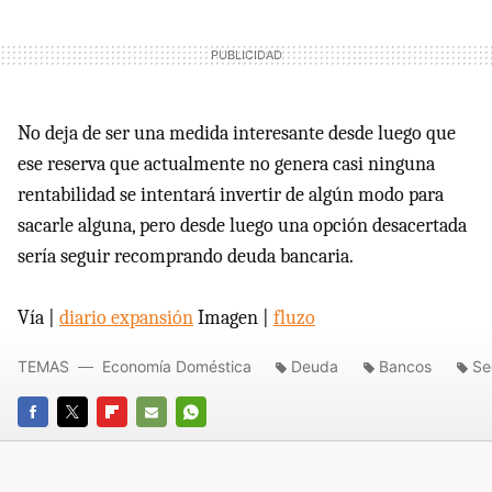
No deja de ser una medida interesante desde luego que
ese reserva que actualmente no genera casi ninguna
rentabilidad se intentará invertir de algún modo para
sacarle alguna, pero desde luego una opción desacertada
sería seguir recomprando deuda bancaria.
Vía |
diario expansión
Imagen |
fluzo
TEMAS
Economía Doméstica
Deuda
Bancos
Se
FACEBOOK
TWITTER
FLIPBOARD
E-
WHATSAPP
MAIL