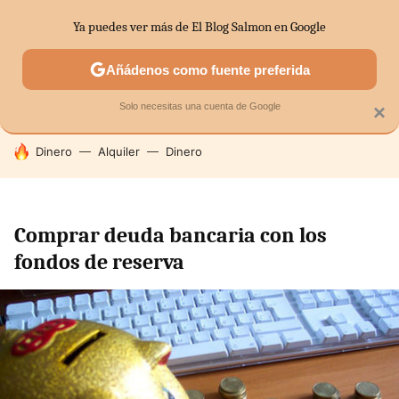
Ya puedes ver más de El Blog Salmon en Google
SECTORES
ECONOMÍA DOMÉSTICA
MERCADOS FINANC
Añádenos como fuente preferida
Solo necesitas una cuenta de Google
×
HOY SE HABLA DE
Dinero
Alquiler
Dinero
Comprar deuda bancaria con los
fondos de reserva