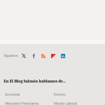
Síguenos
Twit
Fac
RSS
Flip
Link
ter
ebo
boa
edIn
ok
rd
En El Blog Salmón hablamos de...
Economía
Entorno
Mercados Financieros
Mundo Laboral