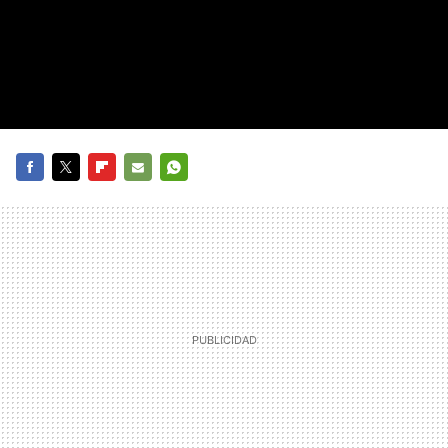
FACEBOOK
TWITTER
FLIPBOARD
E-
WHATSAPP
MAIL