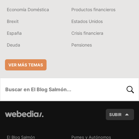
Economía Doméstica
Productos financieros
Brexit
Estados Unidos
España
Crisis financiera
Deuda
Pensiones
VER MÁS TEMAS
BUSC
SUBIR
El Blog Salmón
Pymes y Autónomos