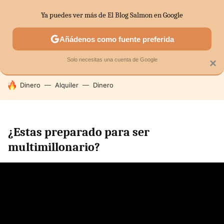
Ya puedes ver más de El Blog Salmon en Google
SECTORES
ECONOMÍA DOMÉSTICA
MERCADOS FINANC
Añádenos como fuente preferida
Solo necesitas una cuenta de Google
×
HOY SE HABLA DE
Dinero
Alquiler
Dinero
¿Estas preparado para ser
multimillonario?