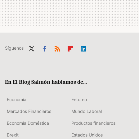
Síguenos
Twit
Fac
RSS
Flip
Link
ter
ebo
boa
edIn
ok
rd
En El Blog Salmón hablamos de...
Economía
Entorno
Mercados Financieros
Mundo Laboral
Economía Doméstica
Productos financieros
Brexit
Estados Unidos