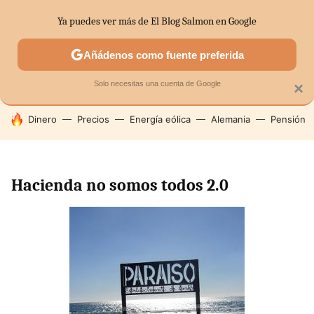
Ya puedes ver más de El Blog Salmon en Google
SECTORES
ECONOMÍA DOMÉSTICA
MERCADOS FINANC
Añádenos como fuente preferida
Solo necesitas una cuenta de Google
×
HOY SE HABLA DE
Dinero
Precios
Energía eólica
Alemania
Pensión
Hacienda no somos todos 2.0