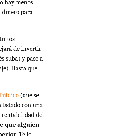
omo hay menos
u dinero para
tintos
dejará de invertir
s suba) y pase a
aje). Hasta que
 Público
(que se
n Estado con una
 rentabilidad del
le que alguien
perior
. Te lo