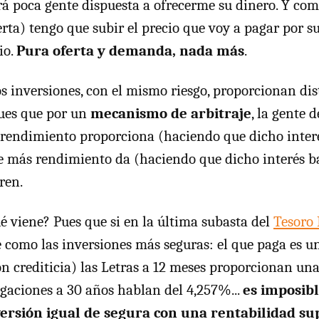
rá poca gente dispuesta a ofrecerme su dinero. Y c
rta) tengo que subir el precio que voy a pagar por s
io.
Pura oferta y demanda, nada más
.
os inversiones, con el mismo riesgo, proporcionan dis
ues que por un
mecanismo de arbitraje
, la gente 
rendimiento proporciona (haciendo que dicho interé
ue más rendimiento da (haciendo que dicho interés b
ren.
ué viene? Pues que si en la última subasta del
Tesoro
como las inversiones más seguras: el que paga es u
ón crediticia) las Letras a 12 meses proporcionan una
igaciones a 30 años hablan del 4,257%...
es imposib
versión igual de segura con una rentabilidad su