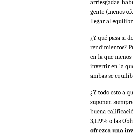
arriesgadas, hab
gente (menos ofe
llegar al equilibr
¿Y qué pasa si d
rendimientos? P
en la que menos 
invertir en la q
ambas se equilib
¿Y todo esto a q
suponen siempre 
buena calificaci
3,119% o las Obl
ofrezca una in