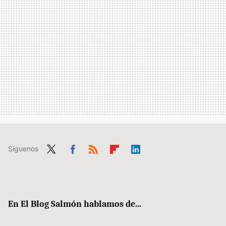
Síguenos
Twit
Fac
RSS
Flip
Link
ter
ebo
boa
edIn
ok
rd
En El Blog Salmón hablamos de...