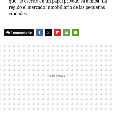
que "lo escrito en un papel privado va a misa" ha
regido el mercado inmobiliario de las pequeñas
ciudades.
1 comentario
FACEBOOK
TWITTER
FLIPBOARD
E-
WHATSAPP
MAIL