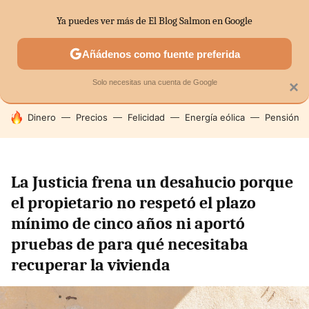
Ya puedes ver más de El Blog Salmon en Google
SECTORES
ECONOMÍA DOMÉSTICA
MERCADOS FINANC
Añádenos como fuente preferida
Solo necesitas una cuenta de Google
×
HOY SE HABLA DE
Dinero
Precios
Felicidad
Energía eólica
Pensión
La Justicia frena un desahucio porque
el propietario no respetó el plazo
mínimo de cinco años ni aportó
pruebas de para qué necesitaba
recuperar la vivienda