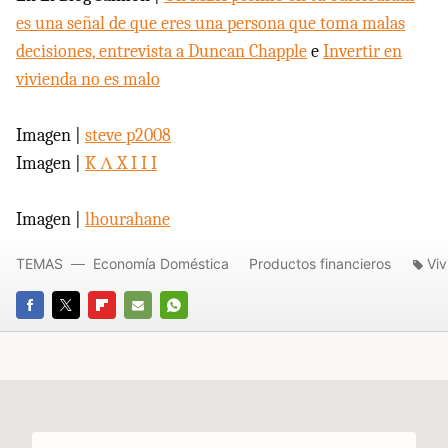
es una señal de que eres una persona que toma malas
decisiones, entrevista a Duncan Chapple
e
Invertir en
vivienda no es malo
Imagen |
steve p2008
Imagen |
K Λ X I I I
Imagen |
lhourahane
TEMAS
Economía Doméstica
Productos financieros
Viv
FACEBOOK
TWITTER
FLIPBOARD
E-
WHATSAPP
MAIL