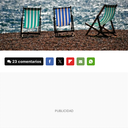
23 comentarios
FACEBOOK
TWITTER
FLIPBOARD
E-
WHATSAPP
MAIL