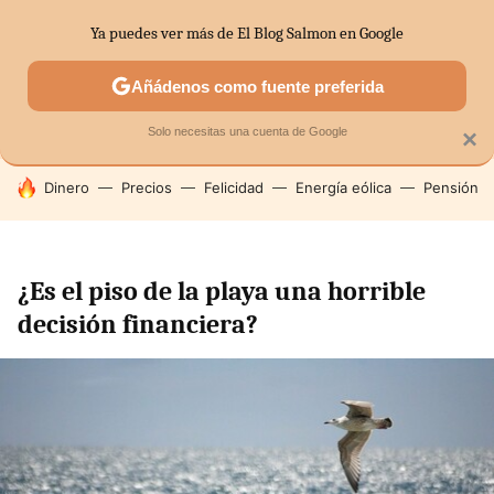
Ya puedes ver más de El Blog Salmon en Google
SECTORES
ECONOMÍA DOMÉSTICA
MERCADOS FINANC
Añádenos como fuente preferida
Solo necesitas una cuenta de Google
×
HOY SE HABLA DE
Dinero
Precios
Felicidad
Energía eólica
Pensión
¿Es el piso de la playa una horrible
decisión financiera?