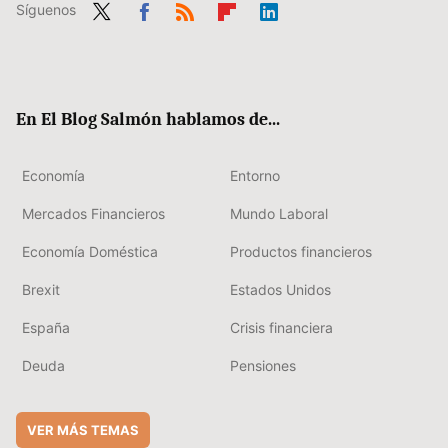
Síguenos
Twit
Fac
RSS
Flip
Link
ter
ebo
boa
edIn
ok
rd
En El Blog Salmón hablamos de...
Economía
Entorno
Mercados Financieros
Mundo Laboral
Economía Doméstica
Productos financieros
Brexit
Estados Unidos
España
Crisis financiera
Deuda
Pensiones
VER MÁS TEMAS