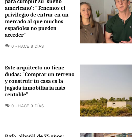
para cumplir su 'sueño
americano': "Tenemos el
privilegio de entrar en un
mercado al que muchos
españoles no pueden
acceder"
COMENTARIOS
0
HACE 8 DÍAS
Este arquitecto no tiene
dudas: "Comprar un terreno
y construir tu casa es la
jugada inmobiliaria más
rentable"
COMENTARIOS
0
HACE 9 DÍAS
Rafa, albañil de 75 años: