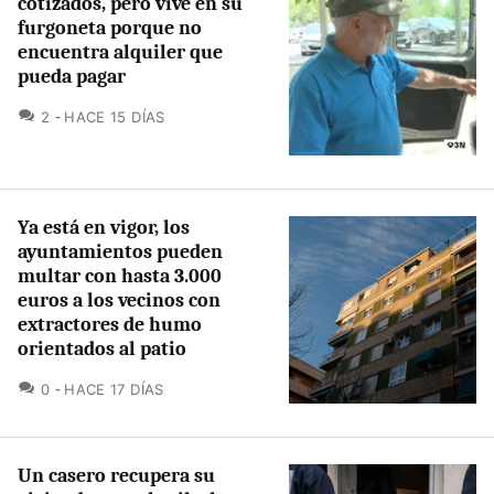
cotizados, pero vive en su
furgoneta porque no
encuentra alquiler que
pueda pagar
COMENTARIOS
2
HACE 15 DÍAS
Ya está en vigor, los
ayuntamientos pueden
multar con hasta 3.000
euros a los vecinos con
extractores de humo
orientados al patio
COMENTARIOS
0
HACE 17 DÍAS
Un casero recupera su