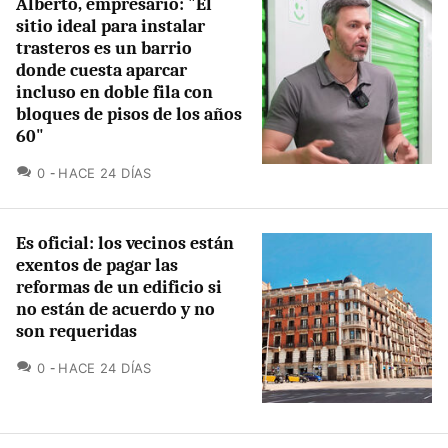
Alberto, empresario: "El
sitio ideal para instalar
trasteros es un barrio
donde cuesta aparcar
incluso en doble fila con
bloques de pisos de los años
60"
COMENTARIOS
0
HACE 24 DÍAS
Es oficial: los vecinos están
exentos de pagar las
reformas de un edificio si
no están de acuerdo y no
son requeridas
COMENTARIOS
0
HACE 24 DÍAS