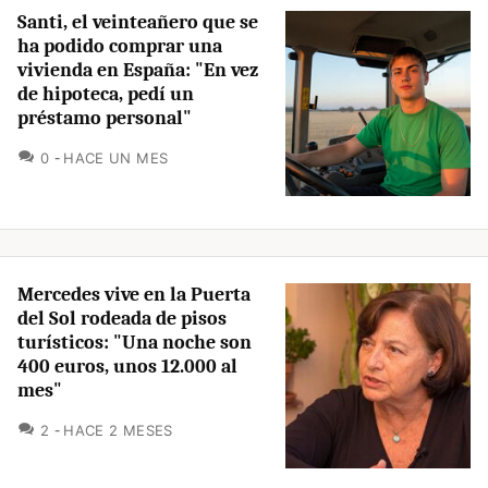
Santi, el veinteañero que se
ha podido comprar una
vivienda en España: "En vez
de hipoteca, pedí un
préstamo personal"
COMENTARIOS
0
HACE UN MES
Mercedes vive en la Puerta
del Sol rodeada de pisos
turísticos: "Una noche son
400 euros, unos 12.000 al
mes"
COMENTARIOS
2
HACE 2 MESES