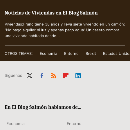
Noticias de Viviendas en El Blog Salmón
Viviendas:Franc tiene 38 años y lleva siete viviendo en un camión:
"No pago alquiler ni luz y apenas pago agua".Un casero compra
una vivienda habitada desde...
OTROS TEMAS:
Economía
Entorno
Brexit
Estados Unido
Síguenos
Twit
Fac
RSS
Flip
Link
ter
ebo
boa
edIn
ok
rd
En El Blog Salmón hablamos de...
Economía
Entorno