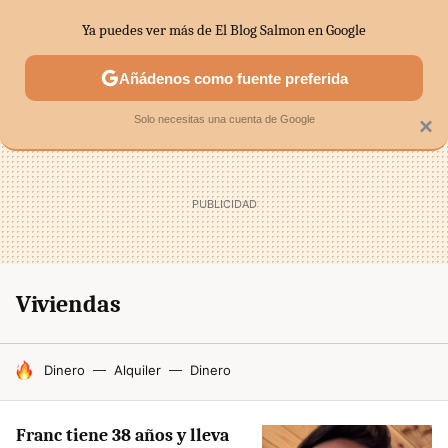
Ya puedes ver más de El Blog Salmon en Google
SECTORES
ECONOMÍA DOMÉSTICA
MERCADOS FINANC
Añádenos como fuente preferida
Solo necesitas una cuenta de Google
×
Viviendas
HOY SE HABLA DE
Dinero
Alquiler
Dinero
Franc tiene 38 años y lleva