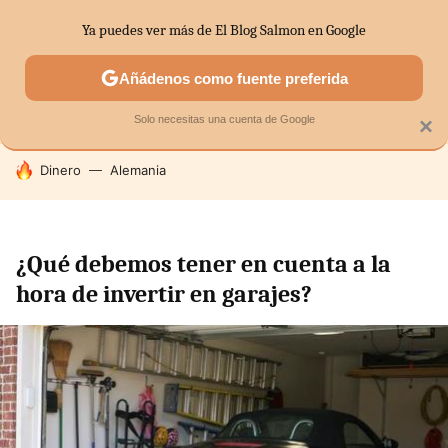
Ya puedes ver más de El Blog Salmon en Google
SECTORES
ECONOMÍA DOMÉSTICA
MERCADOS FINANC
Añádenos como fuente preferida
Solo necesitas una cuenta de Google
×
HOY SE HABLA DE
Dinero
Alemania
¿Qué debemos tener en cuenta a la
hora de invertir en garajes?