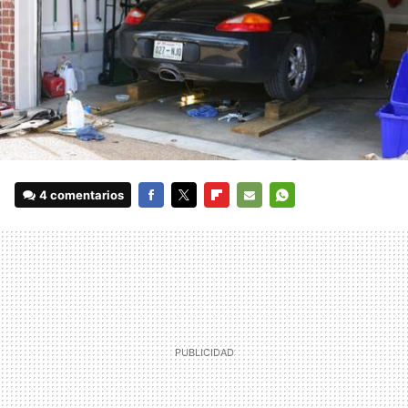
4 comentarios
FACEBOOK
TWITTER
FLIPBOARD
E-
WHATSAPP
MAIL