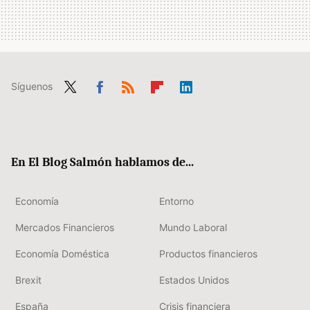
Síguenos
Twit
Fac
RSS
Flip
Link
ter
ebo
boa
edIn
ok
rd
En El Blog Salmón hablamos de...
Economía
Entorno
Mercados Financieros
Mundo Laboral
Economía Doméstica
Productos financieros
Brexit
Estados Unidos
España
Crisis financiera