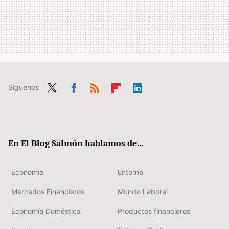
Síguenos
Twit
Fac
RSS
Flip
Link
ter
ebo
boa
edIn
ok
rd
En El Blog Salmón hablamos de...
Economía
Entorno
Mercados Financieros
Mundo Laboral
Economía Doméstica
Productos financieros