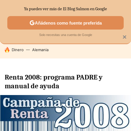
Ya puedes ver más de El Blog Salmon en Google
SECTORES
ECONOMÍA DOMÉSTICA
MERCADOS FINANC
Añádenos como fuente preferida
Solo necesitas una cuenta de Google
×
HOY SE HABLA DE
Dinero
Alemania
Renta 2008: programa PADRE y
manual de ayuda