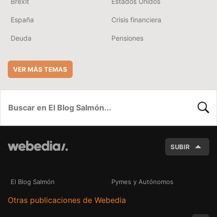
Brexit
Estados Unidos
España
Crisis financiera
Deuda
Pensiones
VER MÁS TEMAS
BUSC
SUBIR
El Blog Salmón
Pymes y Autónomos
Otras publicaciones de Webedia