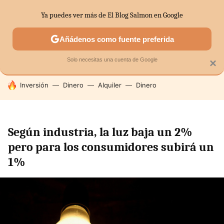
Ya puedes ver más de El Blog Salmon en Google
SECTORES
ECONOMÍA DOMÉSTICA
MERCADOS FINANC
Añádenos como fuente preferida
Solo necesitas una cuenta de Google
×
HOY SE HABLA DE
Inversión
Dinero
Alquiler
Dinero
Según industria, la luz baja un 2%
pero para los consumidores subirá un
1%