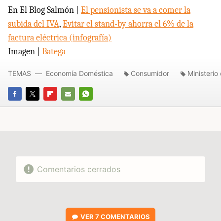
En El Blog Salmón |
El pensionista se va a comer la
subida del IVA
,
Evitar el stand-by ahorra el 6% de la
factura eléctrica (infografía)
Imagen |
Batega
TEMAS
Economía Doméstica
Consumidor
Ministerio
FACEBOOK
TWITTER
FLIPBOARD
E-
WHATSAPP
MAIL
Comentarios cerrados
VER
7 COMENTARIOS