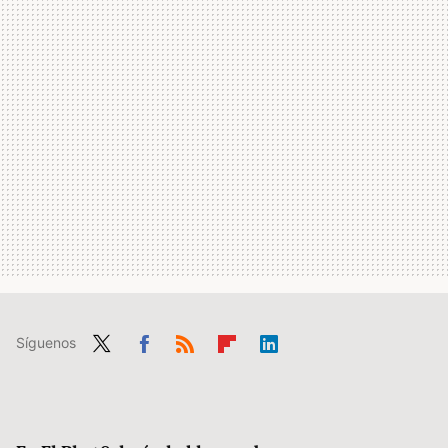
Síguenos
Twit
Fac
RSS
Flip
Link
ter
ebo
boa
edIn
ok
rd