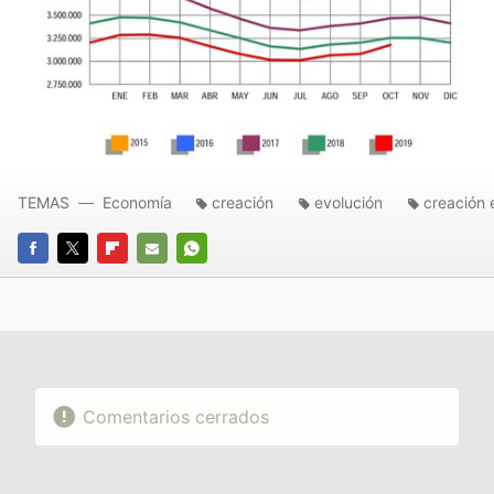
TEMAS
Economía
creación
evolución
creación
FACEBOOK
TWITTER
FLIPBOARD
E-
WHATSAPP
MAIL
Comentarios cerrados