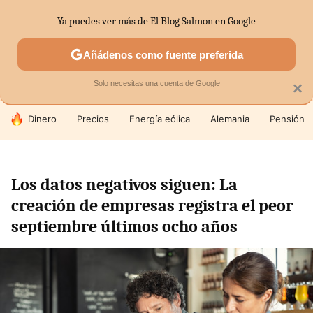
Ya puedes ver más de El Blog Salmon en Google
SECTORES
ECONOMÍA DOMÉSTICA
MERCADOS FINANC
Añádenos como fuente preferida
Solo necesitas una cuenta de Google
×
HOY SE HABLA DE
Dinero
Precios
Energía eólica
Alemania
Pensión
Los datos negativos siguen: La
creación de empresas registra el peor
septiembre últimos ocho años