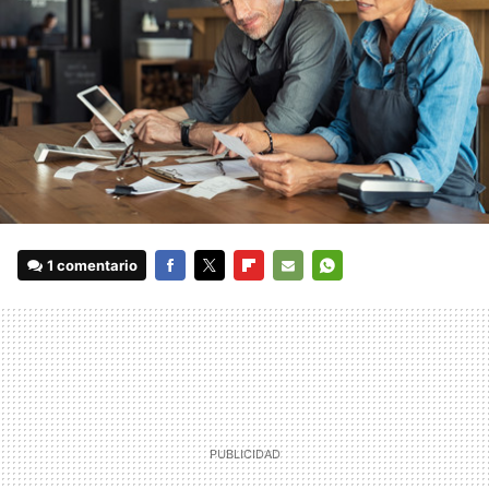
1 comentario
FACEBOOK
TWITTER
FLIPBOARD
E-
WHATSAPP
MAIL