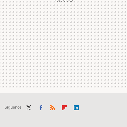
Síguenos
Twit
Fac
RSS
Flip
Link
ter
ebo
boa
edIn