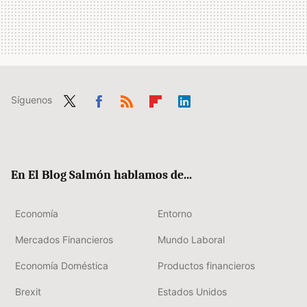
Síguenos
Twit
Fac
RSS
Flip
Link
ter
ebo
boa
edIn
ok
rd
En El Blog Salmón hablamos de...
Economía
Entorno
Mercados Financieros
Mundo Laboral
Economía Doméstica
Productos financieros
Brexit
Estados Unidos