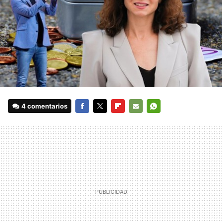
4 comentarios
FACEBOOK
TWITTER
FLIPBOARD
E-
WHATSAPP
MAIL