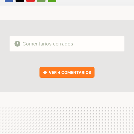
FACEBOOK
TWITTER
FLIPBOARD
E-
WHATSAPP
MAIL
Comentarios cerrados
VER
4 COMENTARIOS