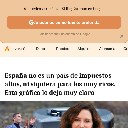
Ya puedes ver más de El Blog Salmon en Google
SECTORES
ECONOMÍA DOMÉSTICA
MERCADOS FINANC
Añádenos como fuente preferida
Solo necesitas una cuenta de Google
×
HOY SE HABLA DE
Inversión
Dinero
Precios
Alquiler
Alemania
Cr
España no es un país de impuestos
altos, ni siquiera para los muy ricos.
Esta gráfica lo deja muy claro