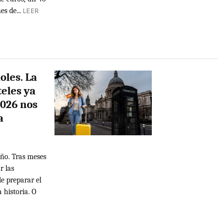
s de...
LEER
oles. La
teles ya
2026 nos
a
ño. Tras meses
r las
e preparar el
a historia. O