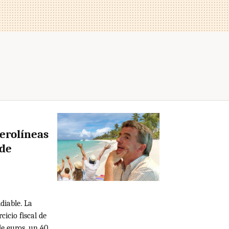
aerolíneas
 de
diable. La
cicio fiscal de
de euros, un 40