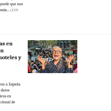
 puede que nos
mía...
LEER
tas en
un
hoteles y
aron a España
 datos
icos en
acional de