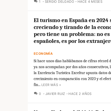
COMENTARIOS
1
SERGIO DELGADO
HACE 4 MESES
El turismo en España en 2024 
creciendo y tirando de la eco
pero tiene un problema: no es 
españoles, es por los extranjer
ECONOMÍA
Si hace unos días hablábamos de cifras récord 
ya nos acompañan por dos años consecutivos, l
la Excelencia Turística Exceltur apunta datos 
crecimiento en comparación con 2023 y el efect
fin...
LEER MÁS »
COMENTARIOS
0
JAVIER RUIZ
HACE 2 AÑOS