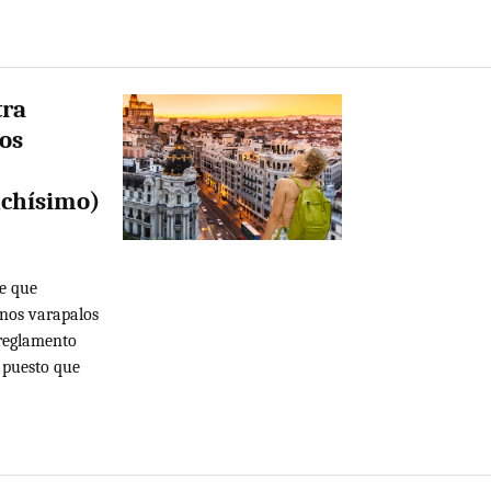
tra
los
uchísimo)
le que
nos varapalos
 reglamento
 puesto que