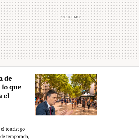
a de
 lo que
 el
el tourist go
s de temporada,