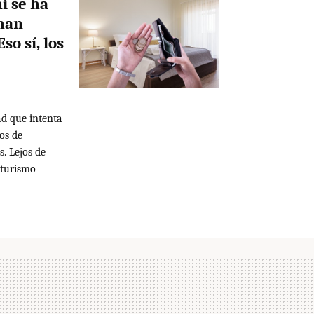
i se ha
 han
so sí, los
ad que intenta
os de
. Lejos de
l turismo