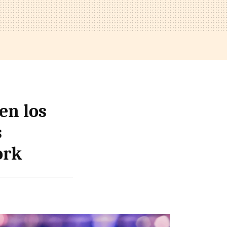
en los
s
ork