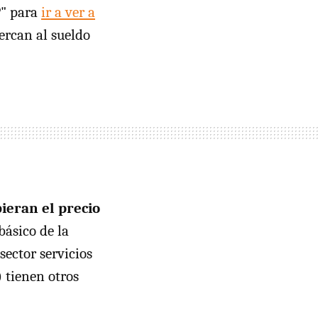
P" para
ir a ver a
ercan al sueldo
ieran el precio
básico de la
ector servicios
) tienen otros