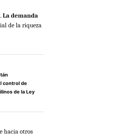
k.
La demanda
ial de la riqueza
stán
l control de
linos de la Ley
e hacia otros