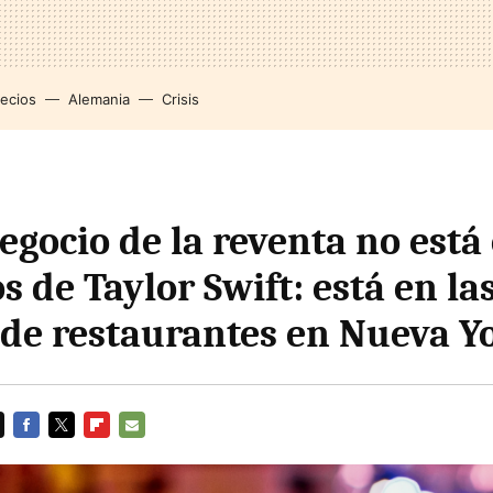
recios
Alemania
Crisis
egocio de la reventa no está 
s de Taylor Swift: está en la
 de restaurantes en Nueva Y
FACEBOOK
TWITTER
FLIPBOARD
E-
MAIL