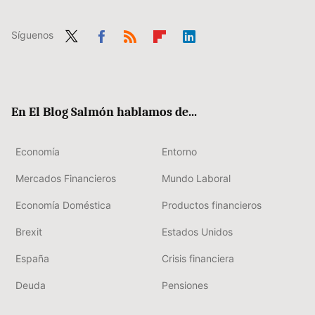
Síguenos
Twit
Fac
RSS
Flip
Link
ter
ebo
boa
edIn
ok
rd
En El Blog Salmón hablamos de...
Economía
Entorno
Mercados Financieros
Mundo Laboral
Economía Doméstica
Productos financieros
Brexit
Estados Unidos
España
Crisis financiera
Deuda
Pensiones