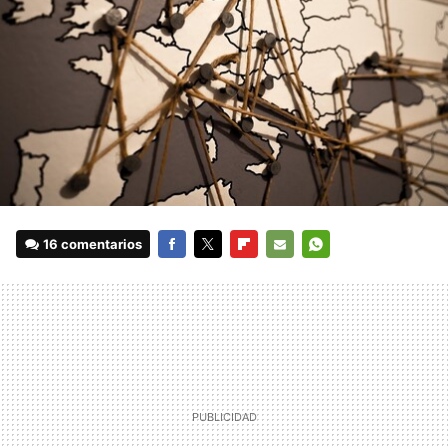
16 comentarios
FACEBOOK
TWITTER
FLIPBOARD
E-
WHATSAPP
MAIL