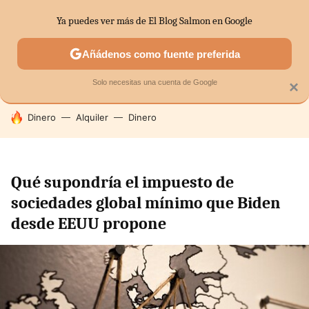
Ya puedes ver más de El Blog Salmon en Google
SECTORES
ECONOMÍA DOMÉSTICA
MERCADOS FINANC
Añádenos como fuente preferida
Solo necesitas una cuenta de Google
×
HOY SE HABLA DE
Dinero
Alquiler
Dinero
Qué supondría el impuesto de
sociedades global mínimo que Biden
desde EEUU propone