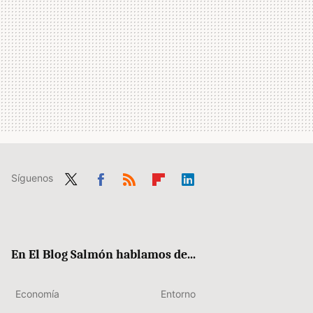
Síguenos
Twit
Fac
RSS
Flip
Link
ter
ebo
boa
edIn
ok
rd
En El Blog Salmón hablamos de...
Economía
Entorno