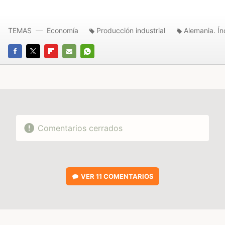
TEMAS
Economía
Producción industrial
Alemania. Ín
FACEBOOK
TWITTER
FLIPBOARD
E-
WHATSAPP
MAIL
Comentarios cerrados
VER
11 COMENTARIOS