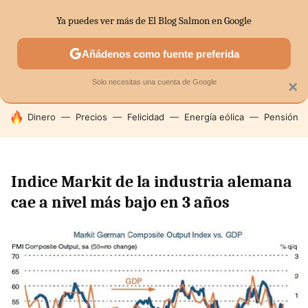
Ya puedes ver más de El Blog Salmon en Google
SECTORES
ECONOMÍA DOMÉSTICA
MERCADOS FINANC
Añádenos como fuente preferida
Solo necesitas una cuenta de Google
×
HOY SE HABLA DE
Dinero
Precios
Felicidad
Energía eólica
Pensión
Indice Markit de la industria alemana
cae a nivel más bajo en 3 años