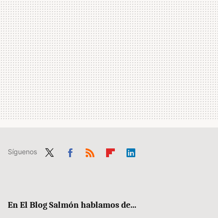
Síguenos
Twit
Fac
RSS
Flip
Link
ter
ebo
boa
edIn
ok
rd
En El Blog Salmón hablamos de...