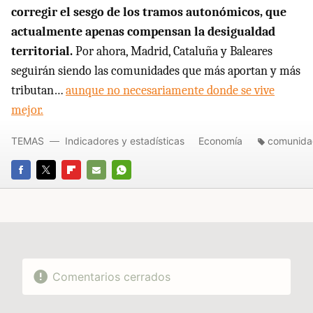
corregir el sesgo de los tramos autonómicos, que
actualmente apenas compensan la desigualdad
territorial.
Por ahora, Madrid, Cataluña y Baleares
seguirán siendo las comunidades que más aportan y más
tributan…
aunque no necesariamente donde se vive
mejor.
TEMAS
Indicadores y estadísticas
Economía
comunida
FACEBOOK
TWITTER
FLIPBOARD
E-
WHATSAPP
MAIL
Comentarios cerrados