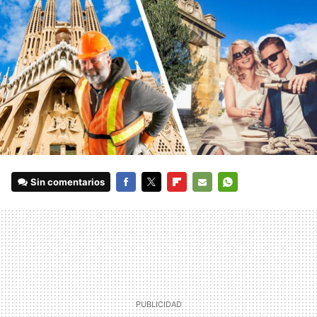
Sin comentarios
FACEBOOK
TWITTER
FLIPBOARD
E-
WHATSAPP
MAIL