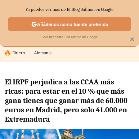
Ya puedes ver más de El Blog Salmon en Google
SECTORES
ECONOMÍA DOMÉSTICA
MERCADOS FINANC
Añádenos como fuente preferida
Solo necesitas una cuenta de Google
×
HOY SE HABLA DE
Dinero
Alemania
El IRPF perjudica a las CCAA más
ricas: para estar en el 10 % que más
gana tienes que ganar más de 60.000
euros en Madrid, pero solo 41.000 en
Extremadura