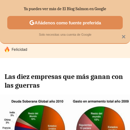
Ya puedes ver más de El Blog Salmon en Google
SECTORES
ECONOMÍA DOMÉSTICA
MERCADOS FINANC
Añádenos como fuente preferida
Solo necesitas una cuenta de Google
×
HOY SE HABLA DE
Felicidad
Las diez empresas que más ganan con
las guerras