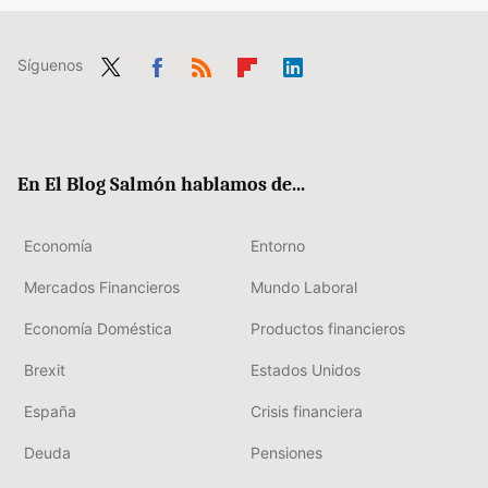
Síguenos
Twit
Fac
RSS
Flip
Link
ter
ebo
boa
edIn
ok
rd
En El Blog Salmón hablamos de...
Economía
Entorno
Mercados Financieros
Mundo Laboral
Economía Doméstica
Productos financieros
Brexit
Estados Unidos
España
Crisis financiera
Deuda
Pensiones