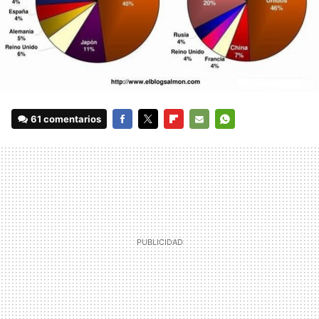
61 comentarios
FACEBOOK
TWITTER
FLIPBOARD
E-
WHATSAPP
MAIL