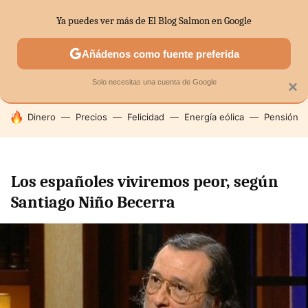
Ya puedes ver más de El Blog Salmon en Google
SECTORES
ECONOMÍA DOMÉSTICA
MERCADOS FINANC
Añádenos como fuente preferida
Solo necesitas una cuenta de Google
×
HOY SE HABLA DE
Dinero
Precios
Felicidad
Energía eólica
Pensión
Los españoles viviremos peor, según
Santiago Niño Becerra