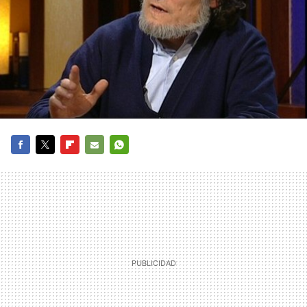
FACEBOOK
TWITTER
FLIPBOARD
E-
WHATSAPP
MAIL