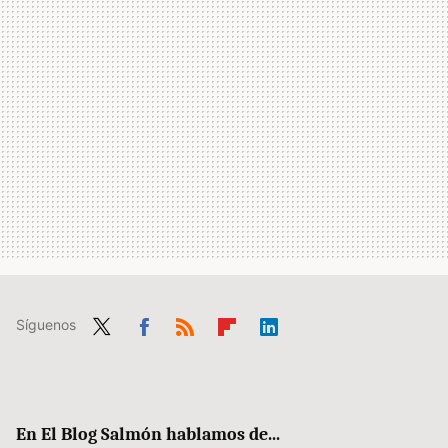
Síguenos
Twit
Fac
RSS
Flip
Link
ter
ebo
boa
edIn
ok
rd
En El Blog Salmón hablamos de...