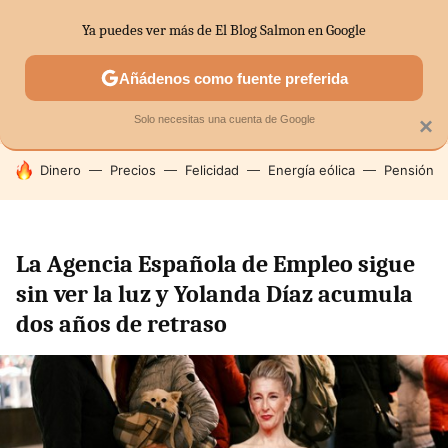
Ya puedes ver más de El Blog Salmon en Google
SECTORES
ECONOMÍA DOMÉSTICA
MERCADOS FINANC
Añádenos como fuente preferida
Solo necesitas una cuenta de Google
×
HOY SE HABLA DE
Dinero
Precios
Felicidad
Energía eólica
Pensión
La Agencia Española de Empleo sigue
sin ver la luz y Yolanda Díaz acumula
dos años de retraso