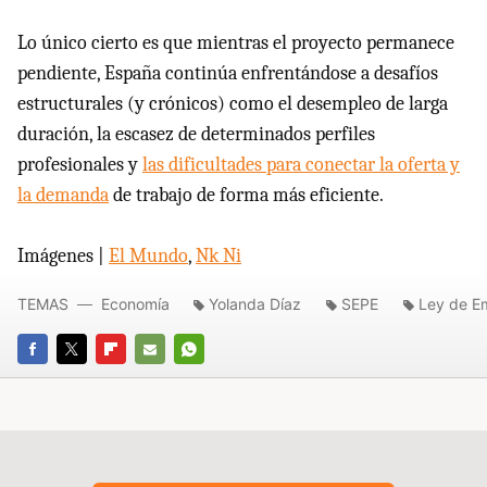
Lo único cierto es que mientras el proyecto permanece
pendiente, España continúa enfrentándose a desafíos
estructurales (y crónicos) como el desempleo de larga
duración, la escasez de determinados perfiles
profesionales y
las dificultades para conectar la oferta y
la demanda
de trabajo de forma más eficiente.
Imágenes |
El Mundo
,
Nk Ni
TEMAS
Economía
Yolanda Díaz
SEPE
Ley de E
FACEBOOK
TWITTER
FLIPBOARD
E-
WHATSAPP
MAIL