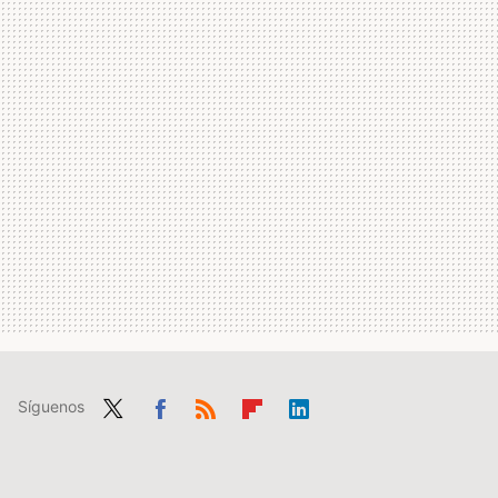
Síguenos
Twit
Fac
RSS
Flip
Link
ter
ebo
boa
edIn