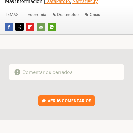
Más información |
Xatakafoto
,
Narrative.ly
TEMAS
Economía
Desempleo
Crisis
FACEBOOK
TWITTER
FLIPBOARD
E-
WHATSAPP
MAIL
Comentarios cerrados
VER
16 COMENTARIOS