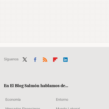
Síguenos
Twit
Fac
RSS
Flip
Link
ter
ebo
boa
edIn
ok
rd
En El Blog Salmón hablamos de...
Economía
Entorno
Mercados Financieros
Mundo Laboral