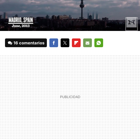
16 comentarios
FACEBOOK
TWITTER
FLIPBOARD
E-
WHATSAPP
MAIL