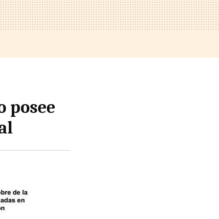
o posee
al