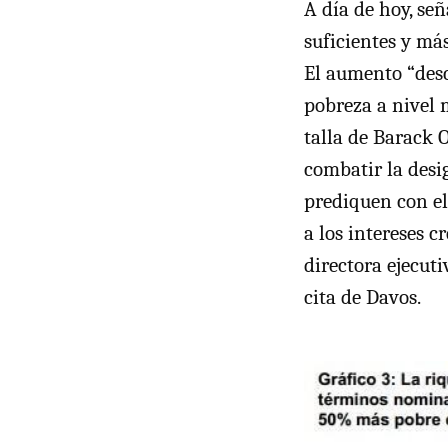
A día de hoy, se
suficientes y má
El aumento “desc
pobreza a nivel 
talla de Barack 
combatir la desi
prediquen con el
a los intereses 
directora ejecut
cita de Davos.