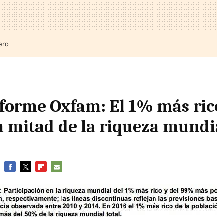
ero
forme Oxfam: El 1% más ric
a mitad de la riqueza mundi
FACEBOOK
TWITTER
FLIPBOARD
E-
MAIL