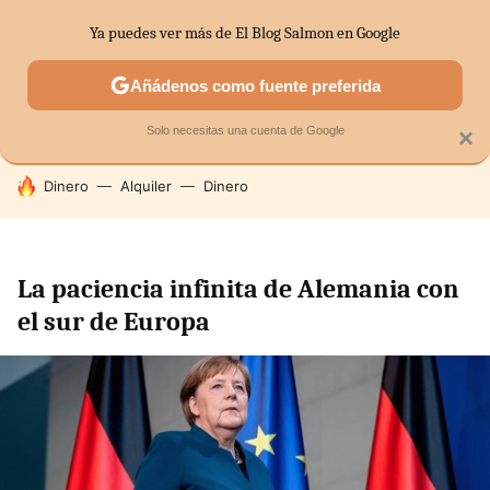
Ya puedes ver más de El Blog Salmon en Google
SECTORES
ECONOMÍA DOMÉSTICA
MERCADOS FINANC
Añádenos como fuente preferida
Solo necesitas una cuenta de Google
×
HOY SE HABLA DE
Dinero
Alquiler
Dinero
La paciencia infinita de Alemania con
el sur de Europa