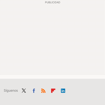
Síguenos
Twit
Fac
RSS
Flip
Link
ter
ebo
boa
edIn