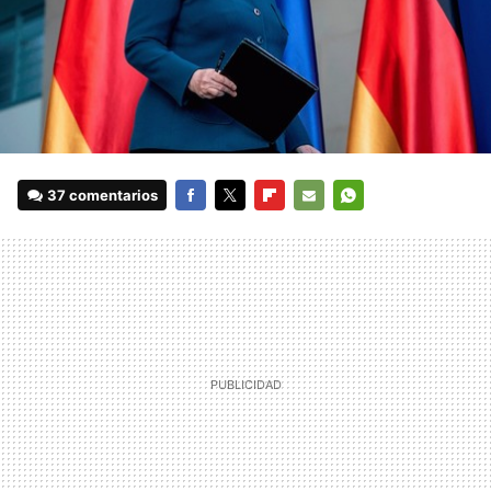
37 comentarios
FACEBOOK
TWITTER
FLIPBOARD
E-
WHATSAPP
MAIL