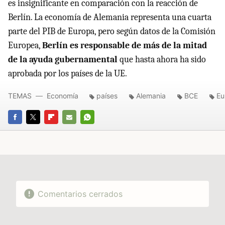
es insignificante en comparación con la reacción de
Berlín. La economía de Alemania representa una cuarta
parte del PIB de Europa, pero según datos de la Comisión
Europea,
Berlín es responsable de más de la mitad
de la ayuda gubernamental
que hasta ahora ha sido
aprobada por los países de la UE.
TEMAS
Economía
países
Alemania
BCE
Eu
FACEBOOK
TWITTER
FLIPBOARD
E-
WHATSAPP
MAIL
Comentarios cerrados