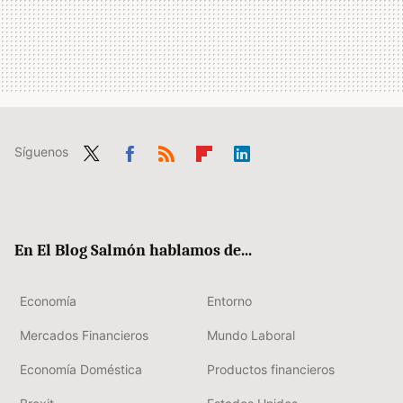
Síguenos
Twit
Fac
RSS
Flip
Link
ter
ebo
boa
edIn
ok
rd
En El Blog Salmón hablamos de...
Economía
Entorno
Mercados Financieros
Mundo Laboral
Economía Doméstica
Productos financieros