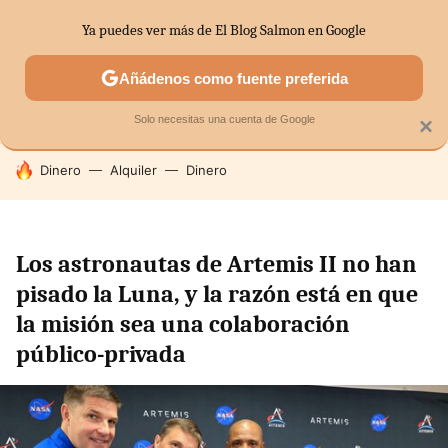
Ya puedes ver más de El Blog Salmon en Google
SECTORES
ECONOMÍA DOMÉSTICA
MERCADOS FINANC
Añádenos como fuente preferida
Solo necesitas una cuenta de Google
×
HOY SE HABLA DE
Dinero
Alquiler
Dinero
Los astronautas de Artemis II no han
pisado la Luna, y la razón está en que
la misión sea una colaboración
público-privada