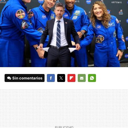
Sin comentarios
FACEBOOK
TWITTER
FLIPBOARD
E-
WHATSAPP
MAIL