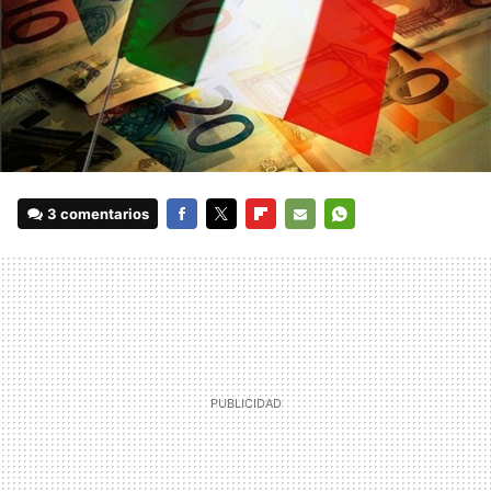
3 comentarios
FACEBOOK
TWITTER
FLIPBOARD
E-
WHATSAPP
MAIL