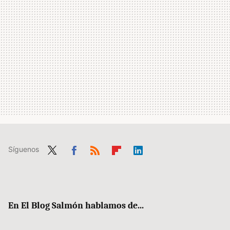
Síguenos
Twit
Fac
RSS
Flip
Link
ter
ebo
boa
edIn
ok
rd
En El Blog Salmón hablamos de...