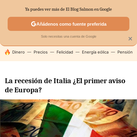
Ya puedes ver más de El Blog Salmon en Google
SECTORES
ECONOMÍA DOMÉSTICA
MERCADOS FINANC
Añádenos como fuente preferida
Solo necesitas una cuenta de Google
×
HOY SE HABLA DE
Dinero
Precios
Felicidad
Energía eólica
Pensión
La recesión de Italia ¿El primer aviso
de Europa?