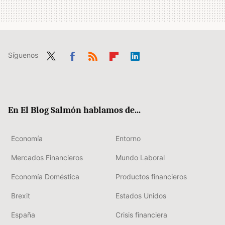
Síguenos
Twit
Fac
RSS
Flip
Link
ter
ebo
boa
edIn
ok
rd
En El Blog Salmón hablamos de...
Economía
Entorno
Mercados Financieros
Mundo Laboral
Economía Doméstica
Productos financieros
Brexit
Estados Unidos
España
Crisis financiera