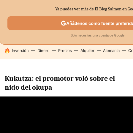
Ya puedes ver más de El Blog Salmon en Go
MENÚ
NUEVO
Añádenos como fuente preferid
SECTORES
ECONOMÍA DOMÉSTICA
MERCADOS FINANC
Solo necesitas una cuenta de Google
HOY SE HABLA DE
Inversión
Dinero
Precios
Alquiler
Alemania
Cr
Kukutza: el promotor voló sobre el
nido del okupa