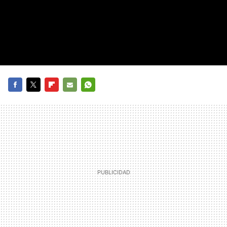
FACEBOOK
TWITTER
FLIPBOARD
E-
WHATSAPP
MAIL