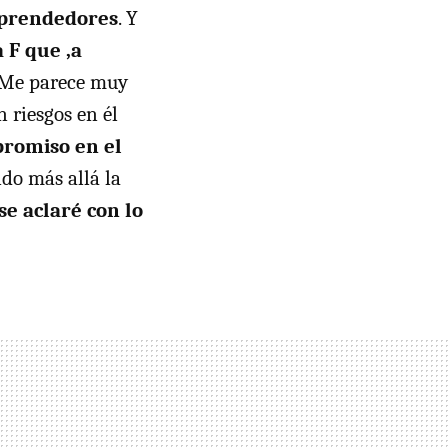
mprendedores
. Y
 F que ,a
Me parece muy
 riesgos en él
romiso en el
ndo más allá la
e aclaré con lo