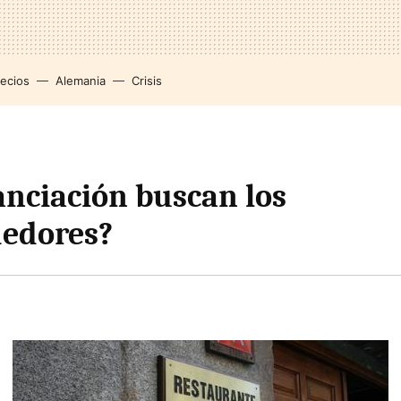
recios
Alemania
Crisis
anciación buscan los
edores?