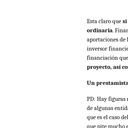
Esta claro que
si
ordinaria
. Fina
aportaciones de 
inversor financi
financiación que
proyecto, así c
Un prestamista 
PD: Hay figuras 
de algunas enti
que es el caso d
que pite mucho e