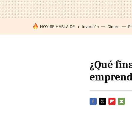
HOY SE HABLA DE
Inversión
Dinero
P
¿Qué fin
emprend
FACEBOOK
TWITTER
FLIPBOARD
E-
MAIL