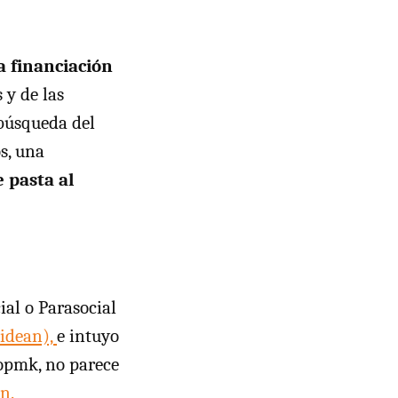
a financiación
 y de las
 búsqueda del
s, una
 pasta al
ial o Parasocial
idean),
e intuyo
Popmk, no parece
n.