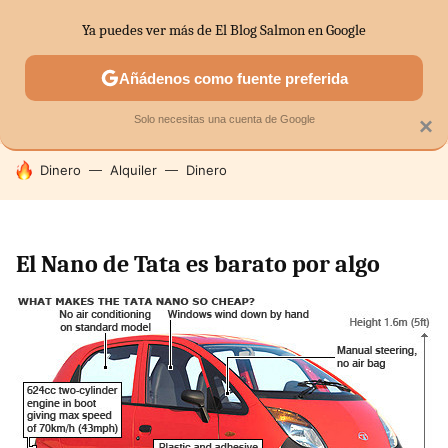
Ya puedes ver más de El Blog Salmon en Google
SECTORES
ECONOMÍA DOMÉSTICA
MERCADOS FINANC
Añádenos como fuente preferida
Solo necesitas una cuenta de Google
×
HOY SE HABLA DE
Dinero
Alquiler
Dinero
El Nano de Tata es barato por algo