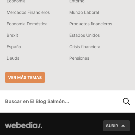
Economía
Entorno
Mercados Financieros
Mundo Laboral
Economía Doméstica
Productos financieros
Brexit
Estados Unidos
España
Crisis financiera
Deuda
Pensiones
VER MÁS TEMAS
BUSC
SUBIR