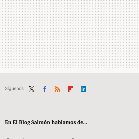
Síguenos
Twit
Fac
RSS
Flip
Link
ter
ebo
boa
edIn
ok
rd
En El Blog Salmón hablamos de...