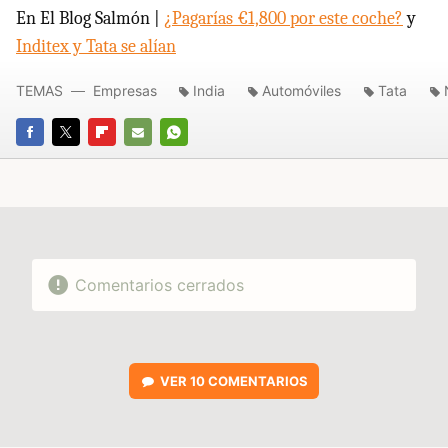
En El Blog Salmón |
¿Pagarías €1,800 por este coche?
y
Inditex y Tata se alían
TEMAS
Empresas
India
Automóviles
Tata
FACEBOOK
TWITTER
FLIPBOARD
E-
WHATSAPP
MAIL
Comentarios cerrados
VER
10 COMENTARIOS