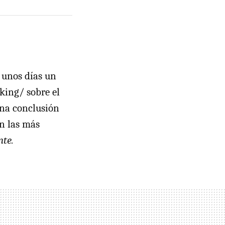
e unos días un
king/ sobre el
una conclusión
n las más
te.