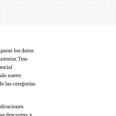
parar los datos
nterior. Tras
social
endo nueve
de las categorías
plicaciones
as descargas, y