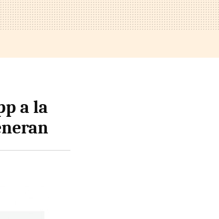
pp a la
generan