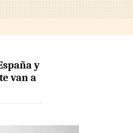
 España y
te van a