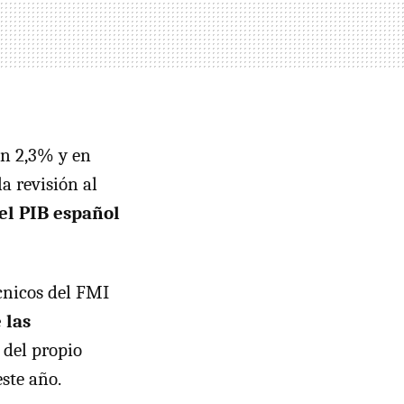
un 2,3% y en
la revisión al
el PIB español
écnicos del FMI
 las
 del propio
ste año.