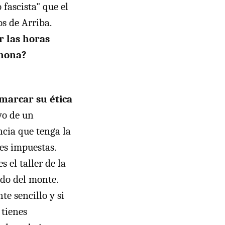
 fascista" que el
os de Arriba.
r las horas
chona?
 marcar su ética
vo de un
ncia que tenga la
es impuestas.
 el taller de la
ido del monte.
te sencillo y si
 tienes