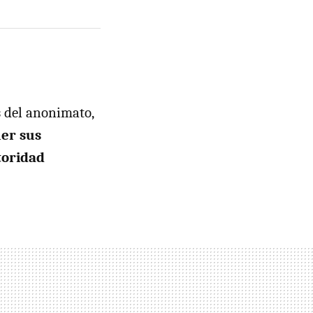
s del anonimato,
ler sus
toridad