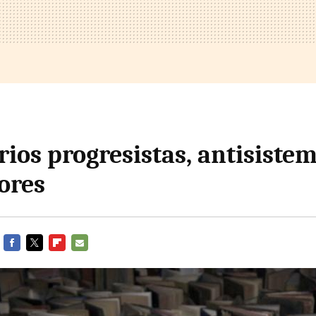
ios progresistas, antisistem
ores
FACEBOOK
TWITTER
FLIPBOARD
E-
MAIL