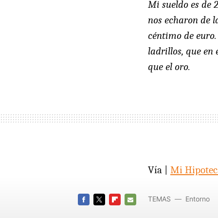
Mi sueldo es de 
nos echaron de l
céntimo de euro.
ladrillos, que e
que el oro.
Vía |
Mi Hipotec
TEMAS
Entorno
FACEBOOK
TWITTER
FLIPBOARD
E-