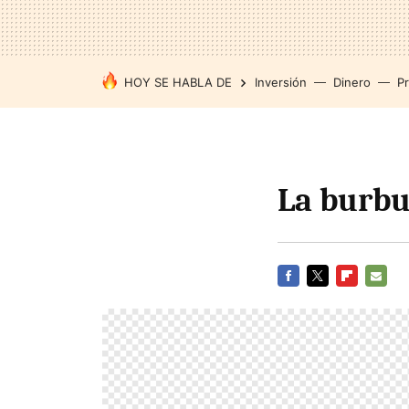
HOY SE HABLA DE
Inversión
Dinero
P
La burbu
FACEBOOK
TWITTER
FLIPBOARD
E-
MAIL