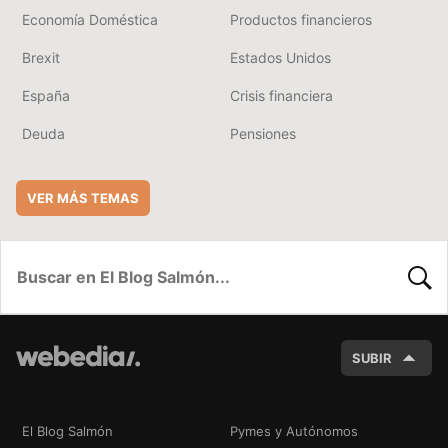
Economía Doméstica
Productos financieros
Brexit
Estados Unidos
España
Crisis financiera
Deuda
Pensiones
VER MÁS TEMAS
BUSC
SUBIR
El Blog Salmón
Pymes y Autónomos