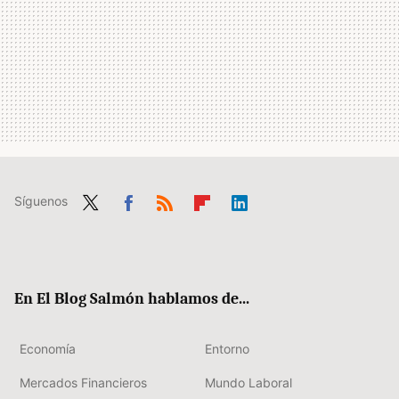
Síguenos
Twit
Fac
RSS
Flip
Link
ter
ebo
boa
edIn
ok
rd
En El Blog Salmón hablamos de...
Economía
Entorno
Mercados Financieros
Mundo Laboral