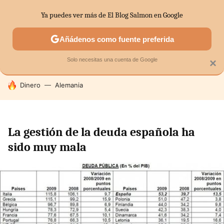
Ya puedes ver más de El Blog Salmon en Google
SECTORES
ECONOMÍA DOMÉSTICA
MERCADOS FINANC
Añádenos como fuente preferida
Solo necesitas una cuenta de Google
×
HOY SE HABLA DE
Dinero
Alemania
La gestión de la deuda española ha
sido muy mala