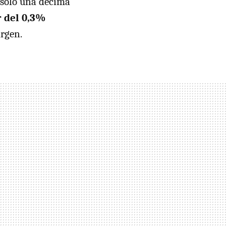
n sólo una décima
er del 0,3%
argen.