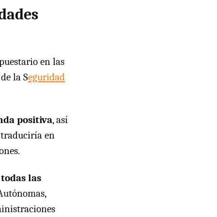
idades
puestario en las
de la S
eguridad
nda positiva
, así
traduciría en
ones.
 todas las
 Autónomas,
ministraciones