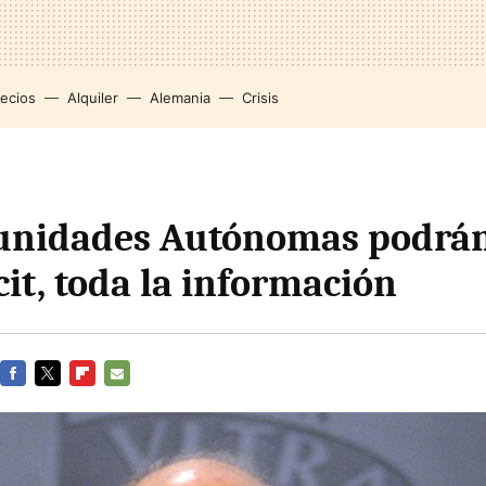
recios
Alquiler
Alemania
Crisis
unidades Autónomas podrán
it, toda la información
FACEBOOK
TWITTER
FLIPBOARD
E-
MAIL