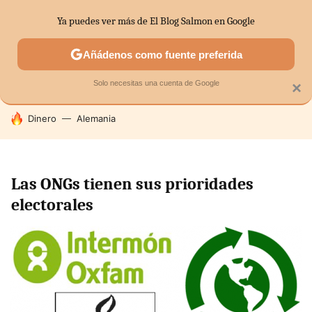
Ya puedes ver más de El Blog Salmon en Google
SECTORES
ECONOMÍA DOMÉSTICA
MERCADOS FINANC
Añádenos como fuente preferida
Solo necesitas una cuenta de Google
×
HOY SE HABLA DE
Dinero
Alemania
Las ONGs tienen sus prioridades
electorales