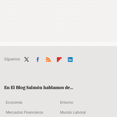
Síguenos
Twit
Fac
RSS
Flip
Link
ter
ebo
boa
edIn
ok
rd
En El Blog Salmón hablamos de...
Economía
Entorno
Mercados Financieros
Mundo Laboral