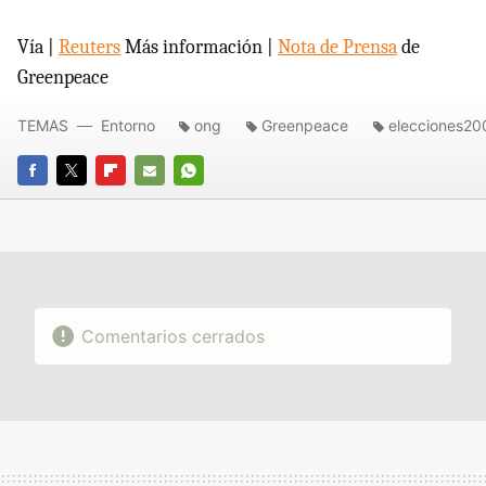
Vía |
Reuters
Más información |
Nota de Prensa
de
Greenpeace
TEMAS
Entorno
ong
Greenpeace
elecciones20
FACEBOOK
TWITTER
FLIPBOARD
E-
WHATSAPP
MAIL
Comentarios cerrados