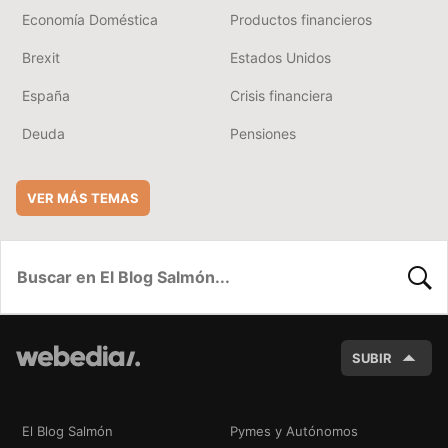
Economía Doméstica
Productos financieros
Brexit
Estados Unidos
España
Crisis financiera
Deuda
Pensiones
VER MÁS TEMAS
BUSC
SUBIR
El Blog Salmón
Pymes y Autónomos