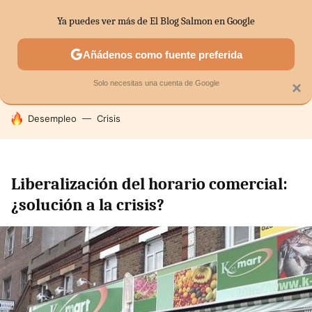
Ya puedes ver más de El Blog Salmon en Google
SECTORES
ECONOMÍA DOMÉSTICA
MERCADOS FINANC
Añádenos como fuente preferida
Solo necesitas una cuenta de Google
×
HOY SE HABLA DE
Desempleo
Crisis
Liberalización del horario comercial:
¿solución a la crisis?