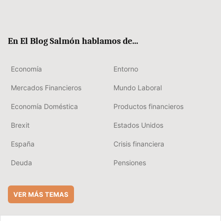
Twit
Fac
RSS
Flip
Link
ter
ebo
boa
edIn
ok
rd
En El Blog Salmón hablamos de...
Economía
Entorno
Mercados Financieros
Mundo Laboral
Economía Doméstica
Productos financieros
Brexit
Estados Unidos
España
Crisis financiera
Deuda
Pensiones
VER MÁS TEMAS